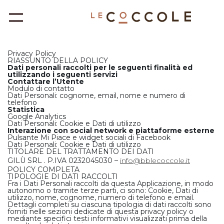
Privacy Policy
RIASSUNTO DELLA POLICY
Dati personali raccolti per le seguenti finalità ed
utilizzando i seguenti servizi
Contattare l’Utente
Modulo di contatto
PRENOTA ONLINE
Dati Personali: cognome, email, nome e numero di
telefono
Statistica
BUONI REGALO
Google Analytics
Dati Personali: Cookie e Dati di utilizzo
Interazione con social network e piattaforme esterne
Pulsante Mi Piace e widget sociali di Facebook
SPA E MASSAGGIO DI COPPIA
Dati Personali: Cookie e Dati di utilizzo
TITOLARE DEL TRATTAMENTO DEI DATI
GILÙ SRL . P.IVA 0232045030 –
info@bblecoccole.it
Il B&B
POLICY COMPLETA
TIPOLOGIE DI DATI RACCOLTI
Fra i Dati Personali raccolti da questa Applicazione, in modo
autonomo o tramite terze parti, ci sono: Cookie, Dati di
Pacchetti
utilizzo, nome, cognome, numero di telefono e email.
Dettagli completi su ciascuna tipologia di dati raccolti sono
forniti nelle sezioni dedicate di questa privacy policy o
mediante specifici testi informativi visualizzati prima della
INFORMAZIONI