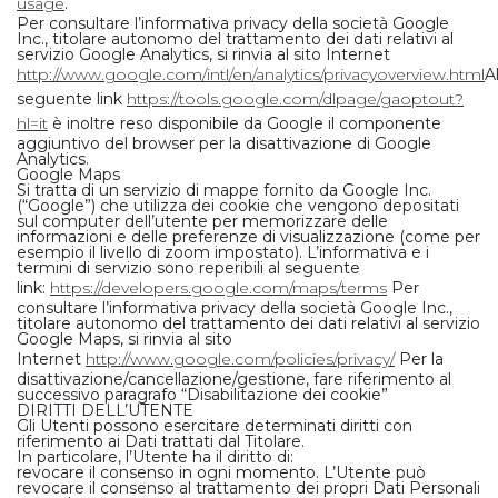
usage
.
Per consultare l’informativa privacy della società Google
Inc., titolare autonomo del trattamento dei dati relativi al
servizio Google Analytics, si rinvia al sito Internet
http://www.google.com/intl/en/analytics/privacyoverview.html
A
seguente link
https://tools.google.com/dlpage/gaoptout?
hl=it
è inoltre reso disponibile da Google il componente
aggiuntivo del browser per la disattivazione di Google
Analytics.
Google Maps
Si tratta di un servizio di mappe fornito da Google Inc.
(“Google”) che utilizza dei cookie che vengono depositati
sul computer dell’utente per memorizzare delle
informazioni e delle preferenze di visualizzazione (come per
esempio il livello di zoom impostato). L’informativa e i
termini di servizio sono reperibili al seguente
link:
https://developers.google.com/maps/terms
Per
consultare l’informativa privacy della società Google Inc.,
titolare autonomo del trattamento dei dati relativi al servizio
Google Maps, si rinvia al sito
Internet
http://www.google.com/policies/privacy/
Per la
disattivazione/cancellazione/gestione, fare riferimento al
successivo paragrafo “Disabilitazione dei cookie”
DIRITTI DELL’UTENTE
Gli Utenti possono esercitare determinati diritti con
riferimento ai Dati trattati dal Titolare.
In particolare, l’Utente ha il diritto di:
revocare il consenso in ogni momento. L’Utente può
revocare il consenso al trattamento dei propri Dati Personali