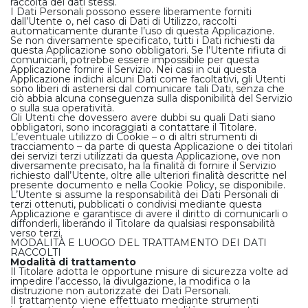
raccolta dei dati stessi.
I Dati Personali possono essere liberamente forniti
dall’Utente o, nel caso di Dati di Utilizzo, raccolti
GALLERY
automaticamente durante l’uso di questa Applicazione.
Se non diversamente specificato, tutti i Dati richiesti da
questa Applicazione sono obbligatori. Se l’Utente rifiuta di
comunicarli, potrebbe essere impossibile per questa
CONTATTI
Applicazione fornire il Servizio. Nei casi in cui questa
Applicazione indichi alcuni Dati come facoltativi, gli Utenti
sono liberi di astenersi dal comunicare tali Dati, senza che
ciò abbia alcuna conseguenza sulla disponibilità del Servizio
Richiedi Offerta
o sulla sua operatività.
Gli Utenti che dovessero avere dubbi su quali Dati siano
obbligatori, sono incoraggiati a contattare il Titolare.
L’eventuale utilizzo di Cookie – o di altri strumenti di
tracciamento – da parte di questa Applicazione o dei titolari
dei servizi terzi utilizzati da questa Applicazione, ove non
diversamente precisato, ha la finalità di fornire il Servizio
richiesto dall’Utente, oltre alle ulteriori finalità descritte nel
presente documento e nella Cookie Policy, se disponibile.
L’Utente si assume la responsabilità dei Dati Personali di
terzi ottenuti, pubblicati o condivisi mediante questa
Applicazione e garantisce di avere il diritto di comunicarli o
diffonderli, liberando il Titolare da qualsiasi responsabilità
verso terzi.
MODALITÀ E LUOGO DEL TRATTAMENTO DEI DATI
RACCOLTI
Modalità di trattamento
Il Titolare adotta le opportune misure di sicurezza volte ad
impedire l’accesso, la divulgazione, la modifica o la
distruzione non autorizzate dei Dati Personali.
Il trattamento viene effettuato mediante strumenti