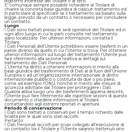
legittimo interesse del Titolare o di terzi.
E’ comunque sempre possibile richiedere al Titolare di
chiarire la concreta base giuridica di ciascun trattamento ed
in particolare di specificare se il trattamento sia basato sulla
legge, previsto da un contratto o necessario per concludere
un contratto.
Luogo
I Dati sono trattati presso le sedi operative del Titolare ed in
ogni altro luogo in cui le parti coinvolte nel trattamento
siano localizzate. Per ulteriori informazioni, contatta il
Titolare.
I Dati Personali dell’Utente potrebbero essere trasferiti in un
paese diverso da quello in cui l’Utente si trova. Per ottenere
ulteriori informazioni sul luogo del trattamento l’Utente può
fare riferimento alla sezione realtiva ai dettagli sul
trattamento dei Dati Personali.
L’Utente ha diritto a ottenere informazioni in merito alla
base giuridica del trasferimento di Dati al di fuori dell’Unione
Europea o ad un’organizzazione internazionale di diritto
internazionale pubblico o costituita da due o più paesi,
come ad esempio l’ONU, nonché in merito alle misure di
sicurezza adottate dal Titolare per proteggere i Dati.
Qualora abbia luogo uno dei trasferimenti appena descritti,
l’Utente può fare riferimento alle rispettive sezioni di questo
documento o chiedere informazioni al Titolare
contattandolo agli estremi riportati in apertura.
Periodo di conservazione
I Dati sono trattati e conservati per il tempo richiesto dalle
finalità per le quali sono stati raccolti.
Pertanto:
I Dati Personali raccolti per scopi collegati all’esecuzione di
un contratto tra il Titolare e l’Utente saranno trattenuti sino