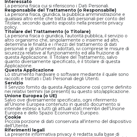
Interessato
La persona fisica cui si riferiscono i Dati Personali.
Responsabile del Trattamento (o Responsabile)
La persona fisica, giuridica, la pubblica amministrazione e
qualsiasi altro ente che tratta dati personali per conto del
Titolare, secondo quanto esposto nella presente privacy
policy.
Titolare del Trattamento (o Titolare)
La persona fisica o giuridica, l’autorità pubblica, il servizio o
altro organismo che, singolarmente o insieme ad altri,
determina le finalità e i mezzi del trattamento di dati
personali e gli strumenti adottati, ivi comprese le misure di
sicurezza relative al funzionamento ed alla fruizione di
questa Applicazione. Il Titolare del Trattamento, salvo
quanto diversamente specificato, è il titolare di questa
Applicazione.
Questa Applicazione
Lo strumento hardware o software mediante il quale sono
raccolti e trattati i Dati Personali degli Utenti.
Servizio
Il Servizio fornito da questa Applicazione così come definito
nei relativi termini (se presenti) su questo sito/applicazione.
Unione Europea (o UE)
Salvo ove diversamente specificato, ogni riferimento
all’Unione Europea contenuto in questo documento si
intende esteso a tutti gli attuali stati membri dell’Unione
Europea e dello Spazio Economico Europeo.
Cookie
Piccola porzione di dati conservata all’interno del dispositivo
dell’Utente.
Riferimenti legali
La presente informativa privacy è redatta sulla base di