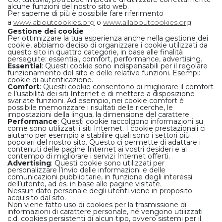
alcune funzioni del nostro sito web.
Per saperne di più è possibile fare riferimento
a
www.aboutcookies.org
o
www.allaboutcookies.org
.
Gestione dei cookie
Per ottimizzare la tua esperienza anche nella gestione dei
cookie, abbiamo deciso di organizzare i cookie utilizzati da
questo sito in quattro categorie, in base alle finalità
perseguite: essential, comfort, performance, advertising.
Essential
: Questi cookie sono indispensabili per il regolare
funzionamento del sito e delle relative funzioni. Esempi:
cookie di autenticazione.
Comfort
: Questi cookie consentono di migliorare il comfort
e l’usabilità dei siti Internet e di mettere a disposizione
svariate funzioni. Ad esempio, nei cookie comfort è
possibile memorizzare i risultati delle ricerche, le
impostazioni della lingua, la dimensione del carattere.
Performance
: Questi cookie raccolgono informazioni su
come sono utilizzati i siti Internet. I cookie prestazionali ci
aiutano per esempio a stabilire quali sono i settori più
popolari del nostro sito. Questo ci permette di adattare i
contenuti delle pagine Internet ai vostri desideri e al
contempo di migliorare i servizi Internet offerti.
Advertising
: Questi cookie sono utilizzati per
personalizzare l’invio delle informazioni e delle
comunicazioni pubblicitarie, in funzione degli interessi
dell’utente, ad es. in base alle pagine visitate.
Nessun dato personale degli utenti viene in proposito
acquisito dal sito.
Non viene fatto uso di cookies per la trasmissione di
informazioni di carattere personale, né vengono utilizzati
c.d. cookies persistenti di alcun tipo, ovvero sistemi per il