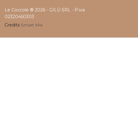
Le Coccole ® 2026 - GILÙ SRL - P.iva
02320450303
Credits
Smart Mix