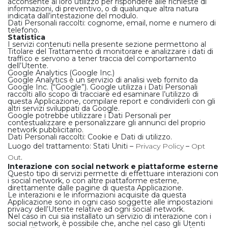
acconsente al loro utilizzo per rispondere alle richieste di
informazioni, di preventivo, o di qualunque altra natura
indicata dall’intestazione del modulo.
Dati Personali raccolti: cognome, email, nome e numero di
telefono.
Statistica
I servizi contenuti nella presente sezione permettono al
Titolare del Trattamento di monitorare e analizzare i dati di
traffico e servono a tener traccia del comportamento
dell’Utente.
Google Analytics (Google Inc.)
Google Analytics è un servizio di analisi web fornito da
Google Inc. (“Google”). Google utilizza i Dati Personali
raccolti allo scopo di tracciare ed esaminare l’utilizzo di
questa Applicazione, compilare report e condividerli con gli
altri servizi sviluppati da Google.
Google potrebbe utilizzare i Dati Personali per
contestualizzare e personalizzare gli annunci del proprio
network pubblicitario.
Dati Personali raccolti: Cookie e Dati di utilizzo.
Luogo del trattamento: Stati Uniti –
Privacy Policy
–
Opt
Out
.
Interazione con social network e piattaforme esterne
Questo tipo di servizi permette di effettuare interazioni con
i social network, o con altre piattaforme esterne,
direttamente dalle pagine di questa Applicazione.
Le interazioni e le informazioni acquisite da questa
Applicazione sono in ogni caso soggette alle impostazioni
privacy dell’Utente relative ad ogni social network.
Nel caso in cui sia installato un servizio di interazione con i
social network, è possibile che, anche nel caso gli Utenti