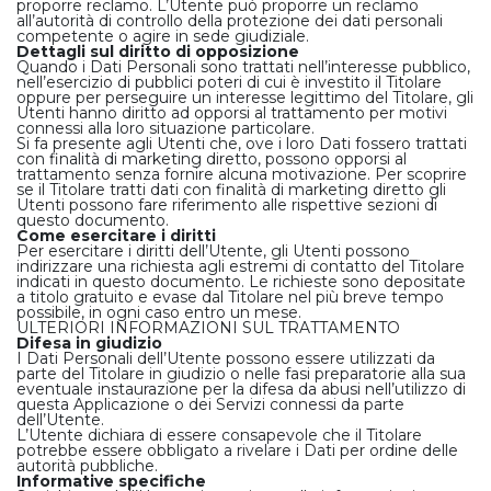
proporre reclamo. L’Utente può proporre un reclamo
all’autorità di controllo della protezione dei dati personali
competente o agire in sede giudiziale.
Dettagli sul diritto di opposizione
Quando i Dati Personali sono trattati nell’interesse pubblico,
nell’esercizio di pubblici poteri di cui è investito il Titolare
oppure per perseguire un interesse legittimo del Titolare, gli
Utenti hanno diritto ad opporsi al trattamento per motivi
connessi alla loro situazione particolare.
Si fa presente agli Utenti che, ove i loro Dati fossero trattati
con finalità di marketing diretto, possono opporsi al
trattamento senza fornire alcuna motivazione. Per scoprire
se il Titolare tratti dati con finalità di marketing diretto gli
Utenti possono fare riferimento alle rispettive sezioni di
questo documento.
Come esercitare i diritti
Per esercitare i diritti dell’Utente, gli Utenti possono
indirizzare una richiesta agli estremi di contatto del Titolare
indicati in questo documento. Le richieste sono depositate
a titolo gratuito e evase dal Titolare nel più breve tempo
possibile, in ogni caso entro un mese.
ULTERIORI INFORMAZIONI SUL TRATTAMENTO
Difesa in giudizio
I Dati Personali dell’Utente possono essere utilizzati da
parte del Titolare in giudizio o nelle fasi preparatorie alla sua
eventuale instaurazione per la difesa da abusi nell’utilizzo di
questa Applicazione o dei Servizi connessi da parte
dell’Utente.
L’Utente dichiara di essere consapevole che il Titolare
potrebbe essere obbligato a rivelare i Dati per ordine delle
autorità pubbliche.
Informative specifiche