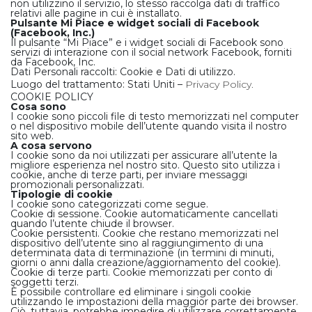
non utilizzino il servizio, lo stesso raccolga dati di traffico
relativi alle pagine in cui è installato.
Pulsante Mi Piace e widget sociali di Facebook
(Facebook, Inc.)
Il pulsante “Mi Piace” e i widget sociali di Facebook sono
servizi di interazione con il social network Facebook, forniti
da Facebook, Inc.
Dati Personali raccolti: Cookie e Dati di utilizzo.
Luogo del trattamento: Stati Uniti –
Privacy Policy.
COOKIE POLICY
Cosa sono
I cookie sono piccoli file di testo memorizzati nel computer
o nel dispositivo mobile dell’utente quando visita il nostro
sito web.
A cosa servono
I cookie sono da noi utilizzati per assicurare all’utente la
migliore esperienza nel nostro sito. Questo sito utilizza i
cookie, anche di terze parti, per inviare messaggi
promozionali personalizzati.
Tipologie di cookie
I cookie sono categorizzati come segue.
Cookie di sessione
. Cookie automaticamente cancellati
quando l’utente chiude il browser.
Cookie persistenti
. Cookie che restano memorizzati nel
dispositivo dell’utente sino al raggiungimento di una
determinata data di terminazione (in termini di minuti,
giorni o anni dalla creazione/aggiornamento del cookie).
Cookie di terze parti
. Cookie memorizzati per conto di
soggetti terzi.
È possibile controllare ed eliminare i singoli cookie
utilizzando le impostazioni della maggior parte dei browser.
Ciò, tuttavia, potrebbe impedire di utilizzare correttamente