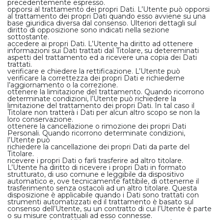
precedentemente espresso.
opporsi al trattamento dei propri Dati. L’Utente può opporsi
al trattamento dei propri Dati quando esso avviene su una
base giuridica diversa dal consenso. Ulteriori dettagli sul
diritto di opposizione sono indicati nella sezione
sottostante.
accedere ai propri Dati. L’Utente ha diritto ad ottenere
informazioni sui Dati trattati dal Titolare, su detereminati
aspetti del trattamento ed a ricevere una copia dei Dati
trattati.
verificare e chiedere la rettificazione. L’Utente può
verificare la correttezza dei propri Dati e richiederne
l’aggiornamento o la correzione.
ottenere la limitazione del trattamento. Quando ricorrono
determinate condizioni, l’Utente può richiedere la
limitazione del trattamento dei propri Dati. In tal caso il
Titolare non tratterà i Dati per alcun altro scopo se non la
loro conservazione.
ottenere la cancellazione o rimozione dei propri Dati
Personali. Quando ricorrono determinate condizioni,
l’Utente può
richiedere la cancellazione dei propri Dati da parte del
Titolare.
ricevere i propri Dati o farli trasferire ad altro titolare.
L’Utente ha diritto di ricevere i propri Dati in formato
strutturato, di uso comune e leggibile da dispositivo
automatico e, ove tecnicamente fattibile, di ottenerne il
trasferimento senza ostacoli ad un altro titolare. Questa
disposizione è applicabile quando i Dati sono trattati con
strumenti automatizzati ed il trattamento è basato sul
consenso dell’Utente, su un contratto di cui l’Utente è parte
o su misure contrattuali ad esso connesse.