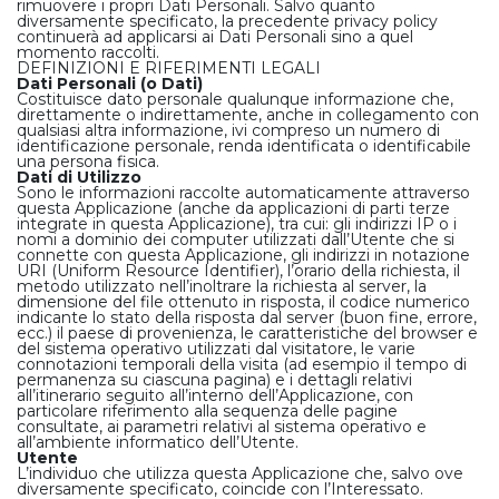
rimuovere i propri Dati Personali. Salvo quanto
diversamente specificato, la precedente privacy policy
continuerà ad applicarsi ai Dati Personali sino a quel
momento raccolti.
DEFINIZIONI E RIFERIMENTI LEGALI
Dati Personali (o Dati)
Costituisce dato personale qualunque informazione che,
direttamente o indirettamente, anche in collegamento con
qualsiasi altra informazione, ivi compreso un numero di
identificazione personale, renda identificata o identificabile
una persona fisica.
Dati di Utilizzo
Sono le informazioni raccolte automaticamente attraverso
questa Applicazione (anche da applicazioni di parti terze
integrate in questa Applicazione), tra cui: gli indirizzi IP o i
nomi a dominio dei computer utilizzati dall’Utente che si
connette con questa Applicazione, gli indirizzi in notazione
URI (Uniform Resource Identifier), l’orario della richiesta, il
metodo utilizzato nell’inoltrare la richiesta al server, la
dimensione del file ottenuto in risposta, il codice numerico
indicante lo stato della risposta dal server (buon fine, errore,
ecc.) il paese di provenienza, le caratteristiche del browser e
del sistema operativo utilizzati dal visitatore, le varie
connotazioni temporali della visita (ad esempio il tempo di
permanenza su ciascuna pagina) e i dettagli relativi
all’itinerario seguito all’interno dell’Applicazione, con
particolare riferimento alla sequenza delle pagine
consultate, ai parametri relativi al sistema operativo e
all’ambiente informatico dell’Utente.
Utente
L’individuo che utilizza questa Applicazione che, salvo ove
diversamente specificato, coincide con l’Interessato.