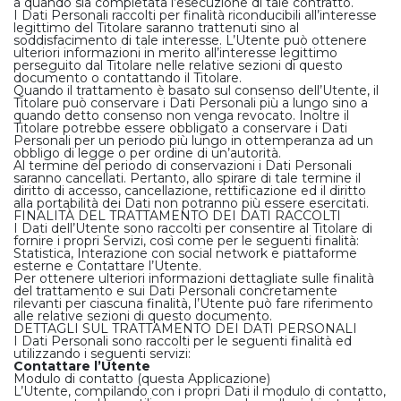
a quando sia completata l’esecuzione di tale contratto.
I Dati Personali raccolti per finalità riconducibili all’interesse
legittimo del Titolare saranno trattenuti sino al
soddisfacimento di tale interesse. L’Utente può ottenere
ulteriori informazioni in merito all’interesse legittimo
perseguito dal Titolare nelle relative sezioni di questo
documento o contattando il Titolare.
Quando il trattamento è basato sul consenso dell’Utente, il
Titolare può conservare i Dati Personali più a lungo sino a
quando detto consenso non venga revocato. Inoltre il
Titolare potrebbe essere obbligato a conservare i Dati
Personali per un periodo più lungo in ottemperanza ad un
obbligo di legge o per ordine di un’autorità.
Al termine del periodo di conservazioni i Dati Personali
saranno cancellati. Pertanto, allo spirare di tale termine il
diritto di accesso, cancellazione, rettificazione ed il diritto
alla portabilità dei Dati non potranno più essere esercitati.
FINALITÀ DEL TRATTAMENTO DEI DATI RACCOLTI
I Dati dell’Utente sono raccolti per consentire al Titolare di
fornire i propri Servizi, così come per le seguenti finalità:
Statistica, Interazione con social network e piattaforme
esterne e Contattare l’Utente.
Per ottenere ulteriori informazioni dettagliate sulle finalità
del trattamento e sui Dati Personali concretamente
rilevanti per ciascuna finalità, l’Utente può fare riferimento
alle relative sezioni di questo documento.
DETTAGLI SUL TRATTAMENTO DEI DATI PERSONALI
I Dati Personali sono raccolti per le seguenti finalità ed
utilizzando i seguenti servizi:
Contattare l’Utente
Modulo di contatto (questa Applicazione)
L’Utente, compilando con i propri Dati il modulo di contatto,