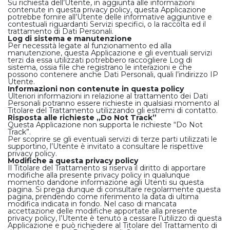
Su richiesta dell’Utente, in aggiunta alle informazioni
contenute in questa privacy policy, questa Applicazione
potrebbe fornire all’Utente delle informative aggiuntive e
contestuali riguardanti Servizi specifici, o la raccolta ed il
trattamento di Dati Personali.
Log di sistema e manutenzione
Per necessità legate al funzionamento ed alla
manutenzione, questa Applicazione e gli eventuali servizi
terzi da essa utilizzati potrebbero raccogliere Log di
sistema, ossia file che registrano le interazioni e che
possono contenere anche Dati Personali, quali l’indirizzo IP
Utente.
Informazioni non contenute in questa policy
Ulteriori informazioni in relazione al trattamento dei Dati
Personali potranno essere richieste in qualsiasi momento al
Titolare del Trattamento utilizzando gli estremi di contatto.
Risposta alle richieste „Do Not Track”
Questa Applicazione non supporta le richieste “Do Not
Track”.
Per scoprire se gli eventuali servizi di terze parti utilizzati le
supportino, l’Utente è invitato a consultare le rispettive
privacy policy.
Modifiche a questa privacy policy
Il Titolare del Trattamento si riserva il diritto di apportare
modifiche alla presente privacy policy in qualunque
momento dandone informazione agli Utenti su questa
pagina. Si prega dunque di consultare regolarmente questa
pagina, prendendo come riferimento la data di ultima
modifica indicata in fondo. Nel caso di mancata
accettazione delle modifiche apportate alla presente
privacy policy, l’Utente è tenuto a cessare l’utilizzo di questa
Applicazione e può richiedere al Titolare del Trattamento di