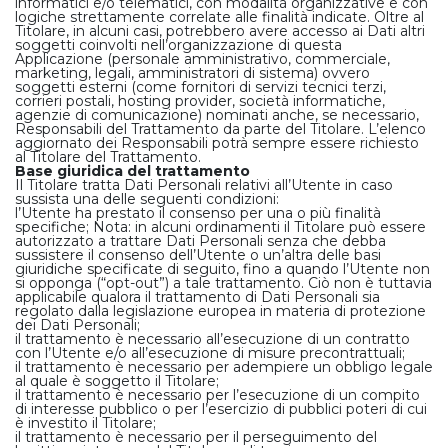
informatici e/o telematici, con modalità organizzative e con
logiche strettamente correlate alle finalità indicate. Oltre al
Titolare, in alcuni casi, potrebbero avere accesso ai Dati altri
soggetti coinvolti nell’organizzazione di questa
Applicazione (personale amministrativo, commerciale,
marketing, legali, amministratori di sistema) ovvero
soggetti esterni (come fornitori di servizi tecnici terzi,
corrieri postali, hosting provider, società informatiche,
agenzie di comunicazione) nominati anche, se necessario,
Responsabili del Trattamento da parte del Titolare. L’elenco
aggiornato dei Responsabili potrà sempre essere richiesto
al Titolare del Trattamento.
Base giuridica del trattamento
Il Titolare tratta Dati Personali relativi all’Utente in caso
sussista una delle seguenti condizioni:
l’Utente ha prestato il consenso per una o più finalità
specifiche; Nota: in alcuni ordinamenti il Titolare può essere
autorizzato a trattare Dati Personali senza che debba
sussistere il consenso dell’Utente o un’altra delle basi
giuridiche specificate di seguito, fino a quando l’Utente non
si opponga (“opt-out”) a tale trattamento. Ciò non è tuttavia
applicabile qualora il trattamento di Dati Personali sia
regolato dalla legislazione europea in materia di protezione
dei Dati Personali;
il trattamento è necessario all’esecuzione di un contratto
con l’Utente e/o all’esecuzione di misure precontrattuali;
il trattamento è necessario per adempiere un obbligo legale
al quale è soggetto il Titolare;
il trattamento è necessario per l’esecuzione di un compito
di interesse pubblico o per l’esercizio di pubblici poteri di cui
è investito il Titolare;
il trattamento è necessario per il perseguimento del